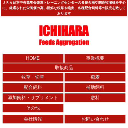
ＪＲＡ日本中央競馬会栗東トレーニングセンターの各厩舎様や関係牧場様を中心
に、厳選された栄養価の高い新鮮な牧草や燕麦、各種配合飼料等の販売を致して
おります
HOME
事業概要
取扱商品
牧草・切草
燕麦
配合飼料
補助飼料
添加飼料・サプリメント
敷料
その他
会社情報
お問い合わせ