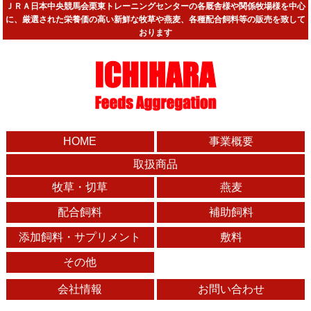
ＪＲＡ日本中央競馬会栗東トレーニングセンターの各厩舎様や関係牧場様を中心
に、厳選された栄養価の高い新鮮な牧草や燕麦、各種配合飼料等の販売を致して
おります
HOME
事業概要
取扱商品
牧草・切草
燕麦
配合飼料
補助飼料
添加飼料・サプリメント
敷料
その他
会社情報
お問い合わせ