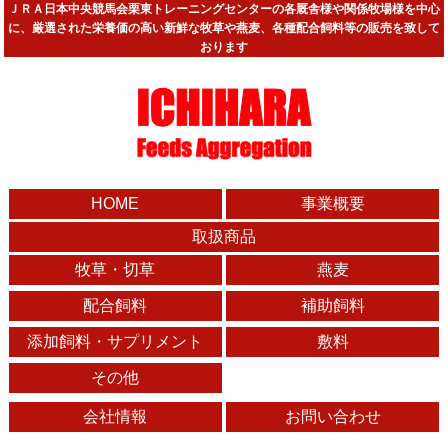
ＪＲＡ日本中央競馬会栗東トレーニングセンターの各厩舎様や関係牧場様を中心
に、厳選された栄養価の高い新鮮な牧草や燕麦、各種配合飼料等の販売を致して
おります
HOME
事業概要
取扱商品
牧草・切草
燕麦
配合飼料
補助飼料
添加飼料・サプリメント
敷料
その他
会社情報
お問い合わせ