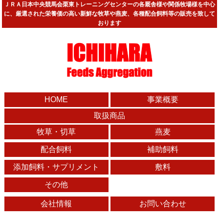
ＪＲＡ日本中央競馬会栗東トレーニングセンターの各厩舎様や関係牧場様を中心
に、厳選された栄養価の高い新鮮な牧草や燕麦、各種配合飼料等の販売を致して
おります
HOME
事業概要
取扱商品
牧草・切草
燕麦
配合飼料
補助飼料
添加飼料・サプリメント
敷料
その他
会社情報
お問い合わせ